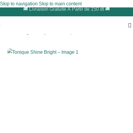
Skip to navigation
Skip to main content
​🚚 Livraison Gratuite À Partir de 150 dt 🚚
Accueil
/
Visage
/
Nettoyant Et Tonique