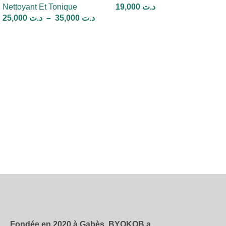
Nettoyant Et Tonique
19,000
د.ت
25,000
د.ت
–
35,000
د.ت
Ajouter Au Panier
Choix Des Options
Fondée en 2020 à Gabès, BYOKOB a