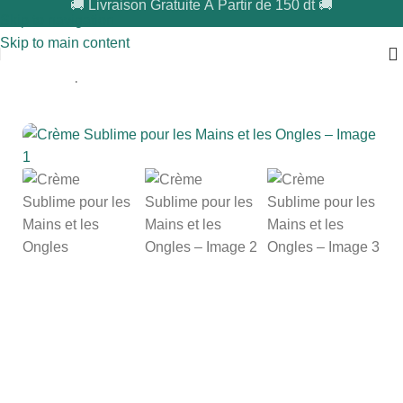
​🚚 Livraison Gratuite À Partir de 150 dt 🚚
Skip to navigation
Skip to main content
Accueil
/
Corps
/
Soin Des Mains