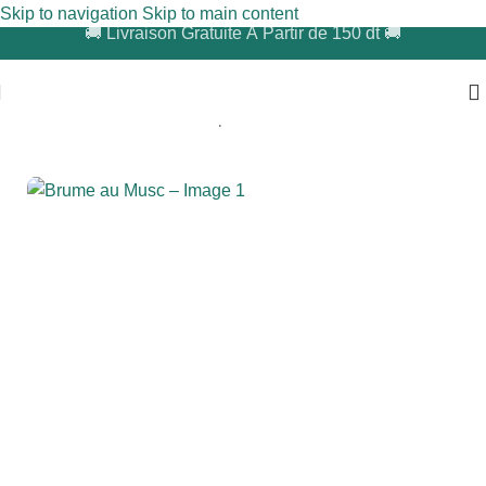
Skip to navigation
Skip to main content
​🚚 Livraison Gratuite À Partir de 150 dt 🚚
Accueil
/
Cheveux
/
Parfum Capillaire