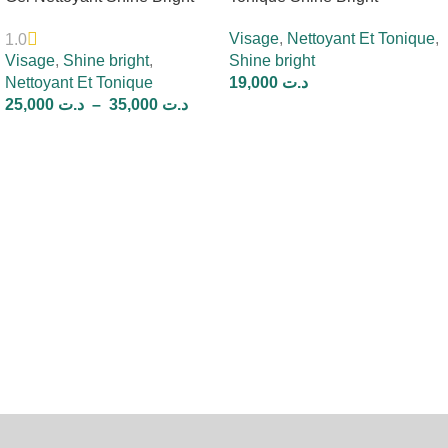
Visage
,
Nettoyant Et Tonique
,
1.0
Visage
,
Shine bright
,
Shine bright
Nettoyant Et Tonique
19,000
د.ت
25,000
د.ت
–
35,000
د.ت
Ajouter Au Panier
Choix Des Options